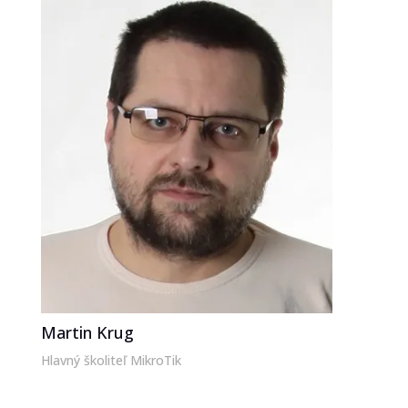
Martin Krug
Hlavný školiteľ MikroTik