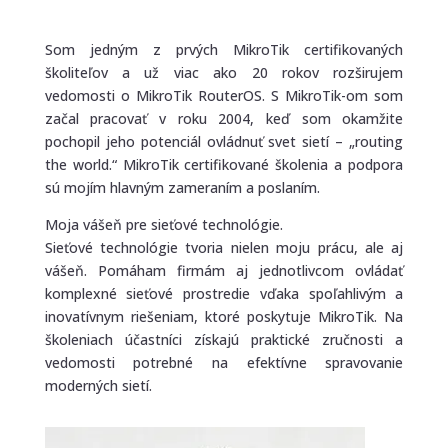
Som jedným z prvých MikroTik certifikovaných
školiteľov a už viac ako 20 rokov rozširujem
vedomosti o MikroTik RouterOS. S MikroTik-om som
začal pracovať v roku 2004, keď som okamžite
pochopil jeho potenciál ovládnuť svet sietí – „routing
the world.“ MikroTik certifikované školenia a podpora
sú mojím hlavným zameraním a poslaním.
Moja vášeň pre sieťové technológie.
Sieťové technológie tvoria nielen moju prácu, ale aj
vášeň. Pomáham firmám aj jednotlivcom ovládať
komplexné sieťové prostredie vďaka spoľahlivým a
inovatívnym riešeniam, ktoré poskytuje MikroTik. Na
školeniach účastníci získajú praktické zručnosti a
vedomosti potrebné na efektívne spravovanie
moderných sietí.