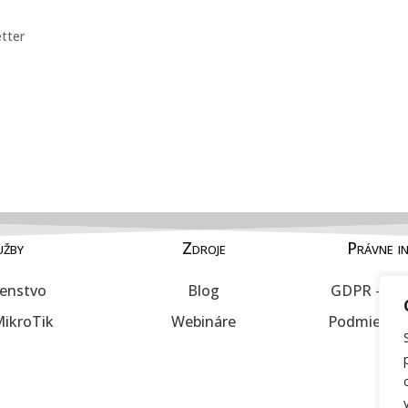
tter
užby
Zdroje
Právne i
enstvo
Blog
GDPR – os
MikroTik
Webináre
Podmienky 