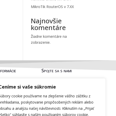
MikroTik RouterOS v 7.XX
Najnovšie
komentáre
Žiadne komentáre na
zobrazenie.
nformácie
Spojte sa s nami
obné údaje
Facebook
Ceníme si vaše súkromie
používania
LinkedIn
Súbory cookie používame na zlepšenie vášho zážitku z
prehliadania, poskytovanie prispôsobených reklám alebo
obsahu a analýzu našej návštevnosti. Kliknutím na „Prijať
všetko“ súhlasíte s naším používaním súborov cookie.